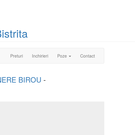
strita
(current)
Preturi
Inchirieri
Poze
Contact
NERE BIROU
-