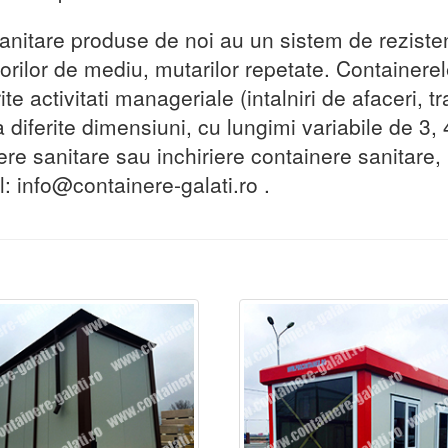
anitare produse de noi au un sistem de rezisten
rilor de mediu, mutarilor repetate. Containerele
ite activitati manageriale (intalniri de afaceri, t
diferite dimensiuni, cu lungimi variabile de 3, 4
ere sanitare sau inchiriere containere sanitare,
: info@containere-galati.ro .