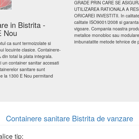
GRADE PRIN CARE SE ASIGUR
UTILIZAREA RATIONALA A RE
ORICAREI INVESTITII. In calita
calitate ISO9001/2008 si garanta
e in Bistrita -
vigoare. Compania noastra produce
 E Nou
metalice monobloc sau modulare d
imbunatatite metode tehnice de proi
tul ca sunt termoizolate si
nui locuinte clasice. Containere-
din total la plata integrala.
i un container sanitar accesati
ainerelor sanitare sunt
 de la 1300 E Nou permitand
Containere sanitare Bistrita de vanzare
lice tip: