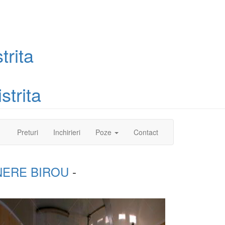
trita
strita
(current)
Preturi
Inchirieri
Poze
Contact
NERE BIROU
-